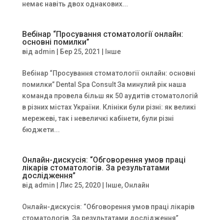
немає навіть двох однакових...
Вебінар “Просування стоматології онлайн:
основні помилки”
від
admin
|
Бер 25, 2021
|
Інше
Вебінар “Просування стоматології онлайн: основні
помилки” Dental Spa Consult За минулий рік наша
команда провела більш як 50 аудитів стоматологій
в різних містах України. Клініки були різні: як великі
мережеві, так і невеличкі кабінети, були різні
бюджети...
Онлайн-дискусія: “Обговорення умов праці
лікарів стоматологів. За результатами
дослідження”
від
admin
|
Лис 25, 2020
|
Інше
,
Онлайн
Онлайн-дискусія: “Обговорення умов праці лікарів
стоматологів. За результатами дослідження”