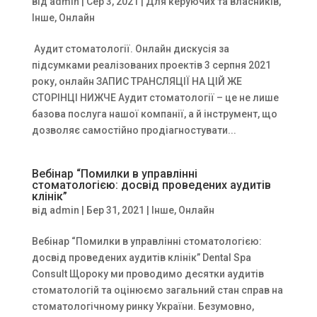
від
admin
|
Сер 3, 2021
|
Для керуючих та власників
,
Інше
,
Онлайн
Аудит стоматології. Онлайн дискусія за
підсумками реалізованих проектів 3 серпня 2021
року, онлайн ЗАПИС ТРАНСЛЯЦІЇ НА ЦІЙ ЖЕ
СТОРІНЦІ НИЖЧЕ Аудит стоматології – це не лише
базова послуга нашої компанії, а й інструмент, що
дозволяє самостійно продіагностувати...
Вебінар “Помилки в управлінні
стоматологією: досвід проведених аудитів
клінік”
від
admin
|
Бер 31, 2021
|
Інше
,
Онлайн
Вебінар “Помилки в управлінні стоматологією:
досвід проведених аудитів клінік” Dental Spa
Consult Щороку ми проводимо десятки аудитів
стоматологій та оцінюємо загальний стан справ на
стоматологічному ринку України. Безумовно,