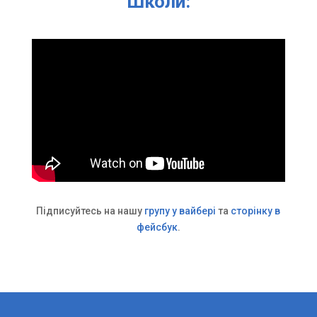
Школи:
Підписуйтесь на нашу
групу у вайбері
та
сторінку в
фейсбук
.