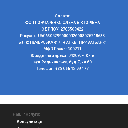
Оплата:
ФОП ГОНЧАРЕНКО ОЛЕНА ВІКТОРІВНА
ЄДРПОУ: 2705509422
Рахунок: UA063052990000026008026218633
Банк: ПЕЧЕРСЬКА ФIЛIЯ АТ КБ “ПРИВАТБАНК”
МФО Банка: 300711
Юридична адреса: 04209, м.Київ
вул.Редьчинська, буд.7, кв.60
Телефон: +38 066 12 99 177
Наші послуги:
Консультації