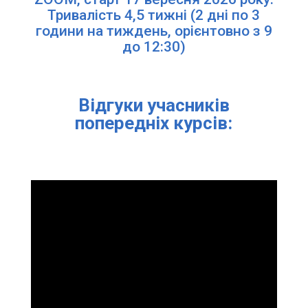
Тривалість 4,5 тижні (2 дні по 3
години на тиждень, орієнтовно з 9
до 12:30)
Відгуки учасників
попередніх курсів: