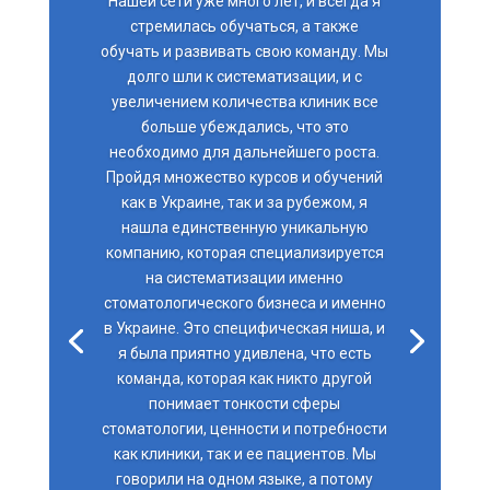
Нашей сети уже много лет, и всегда я
стремилась обучаться, а также
обучать и развивать свою команду. Мы
долго шли к систематизации, и с
увеличением количества клиник все
больше убеждались, что это
необходимо для дальнейшего роста.
Пройдя множество курсов и обучений
как в Украине, так и за рубежом, я
нашла единственную уникальную
компанию, которая специализируется
на систематизации именно
стоматологического бизнеса и именно
в Украине. Это специфическая ниша, и
я была приятно удивлена, что есть
команда, которая как никто другой
понимает тонкости сферы
стоматологии, ценности и потребности
как клиники, так и ее пациентов. Мы
говорили на одном языке, а потому