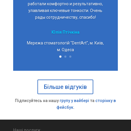
работали комфортно и результативно,
улавливая ключевые тонкости. Очень
рады сотрудничеству, спасибо!
Юлія Птічкіна
Мережа стоматологій "DentArt", м. Київ,
м. Одеса
Більше відгуків
Підписуйтесь на нашу
групу у вайбері
та
сторінку в
фейсбук
.
Наші послуги: