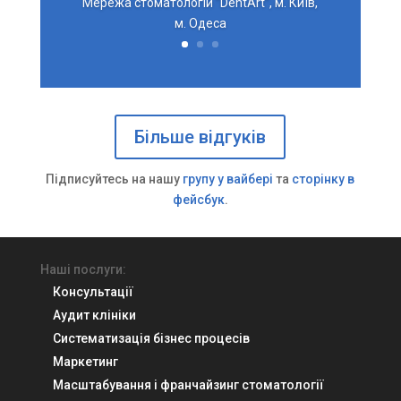
Мережа стоматологій "DentArt", м. Київ,
м. Одеса
Більше відгуків
Підписуйтесь на нашу
групу у вайбері
та
сторінку в
фейсбук
.
Наші послуги:
Консультації
Аудит клініки
Систематизація бізнес процесів
Маркетинг
Масштабування і франчайзинг стоматології