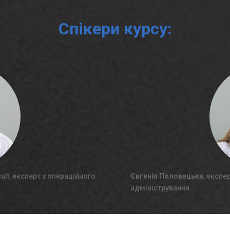
Спікери курсу:
ult, експерт з операційного
Євгенія Половецька
, експе
адміністрування.