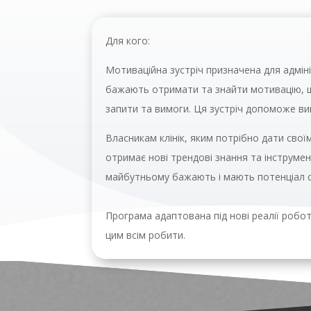
Для кого:
Мотиваційна зустріч призначена
для адмін
бажають отримати та знайти мотивацію, що
запити та вимоги. Ця зустріч допоможе вий
Власникам клінік
, яким потрібно дати свої
отримає нові трендові знання та інструмент
майбутньому бажають і мають потенціал с
Програма адаптована під нові реалії роботи
цим всім робити.