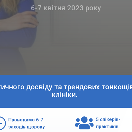
6-7 квітня 2023 року
тичного досвіду та трендових тонкощі
клініки.
}

5 спікерів-
Проводимо 6-7
практиків
заходів щороку