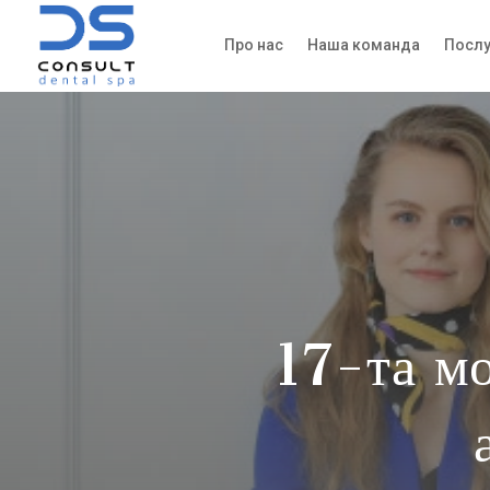
Про нас
Наша команда
Послу
17-та мо