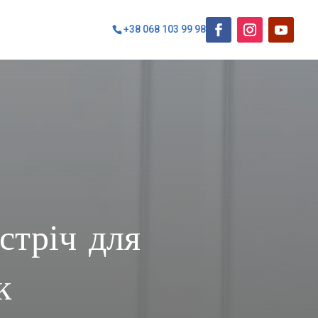
+38 068 103 99 98
стріч для
к