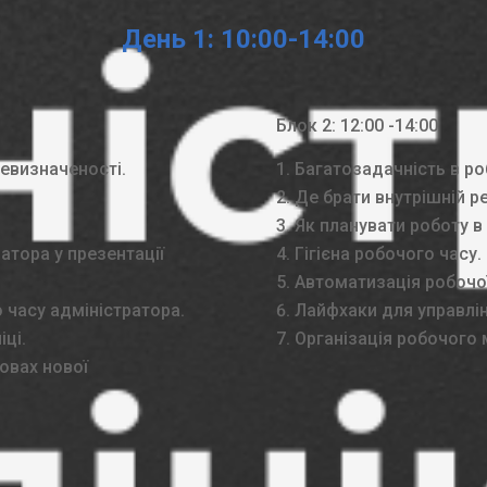
День 1: 10:00-14:00
Блок 2: 12:00 -14:00
невизначеності.
Багатозадачність в ро
Де брати внутрішній ре
Як планувати роботу в
атора у презентації
Гігієна робочого часу.
Автоматизація робочої
 часу адміністратора.
Лайфхаки для управлі
іці.
Організація робочого 
мовах нової