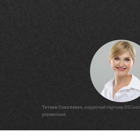
Тетяна Соколенко
, керуючий партнер DSCons
управління.