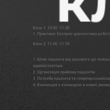
Блок 1: 10:00 -11:00
Практика: Експрес-діагностика робот
Блок 2: 11:00 -11:55
Шлях пацієнта від разового до лояль
адміністратора.
Організація прийому пацієнтів.
Потреби пацієнта та гіперперсоналіза
Взаємодія з командою в нових умова