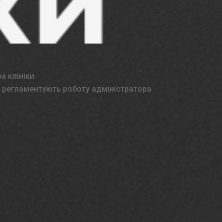
а клініки.
і регламентують роботу адміністратора