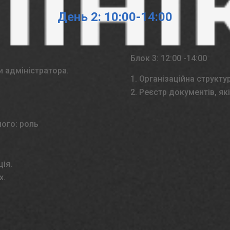
День 2: 10:00-14:00
Блок 3: 12:00 -14:00
и адміністратора.
Організаційна структур
Реєстр документів, як
ного: роль
ція.
х.