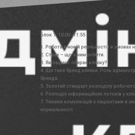
Блок 1: 10:00 -11:55
Робота в новій реальності і в умовах 
Страх – що з ним робити.
Як пацієнт обирає клініку?
Що таке бренд клініки. Роль адміністр
бренда.
Золотий стандарт розподілу робочого
Розподіл інформаційних потоків у клін
Техніки комунікацій з пацієнтами в у
нормальності.