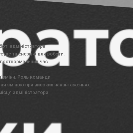
боті адміністратора.
сурс та енергію для роботи.
 постнормальний час.
 зміни. Роль команди.
ння зміною при високих навантаженнях.
місця адміністратора.