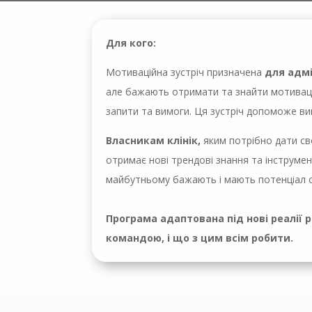
Для кого:
Мотиваційна зустріч призначена
для адмі
але бажають отримати та знайти мотивацію
запити та вимоги. Ця зустріч допоможе вий
Власникам клінік
,
яким потрібно дати сво
отримає нові трендові знання та інструмент
майбутньому бажають і мають потенціал с
Програма адаптована під нові реалії р
командою, і що з цим всім робити.