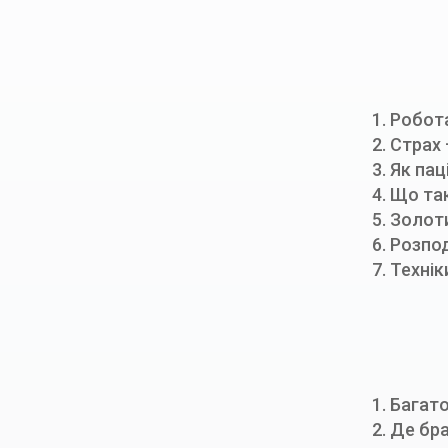
1. Робот
2. Страх
3. Як па
4. Що та
5. Золот
6. Розпод
7. Техні
1.
Багато
2.
Де бра