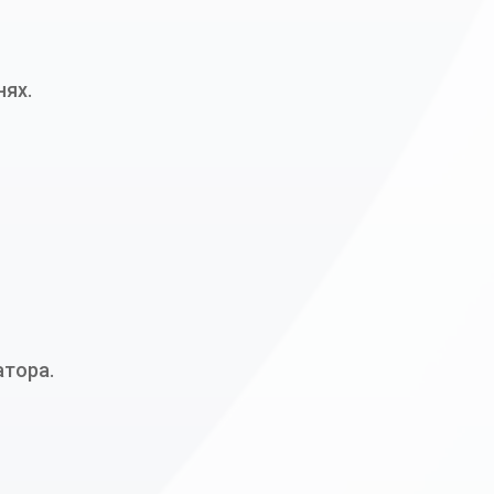
нях.
атора.