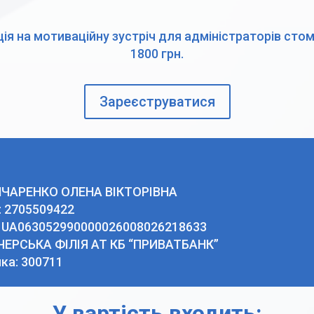
ія на мотиваційну зустріч для адміністраторів сто
1800
грн.
Зареєструватися
ЧАРЕНКО ОЛЕНА ВІКТОРІВНА
 2705509422
: UA063052990000026008026218633
ЕЧЕРСЬКА ФIЛIЯ АТ КБ “ПРИВАТБАНК”
ка: 300711
У вартість входить: