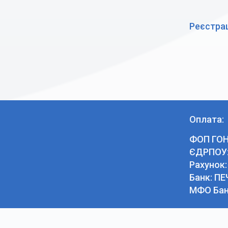
Реєстрац
Оплата:
ФОП ГОН
ЄДРПОУ:
Рахунок
Банк: П
МФО Бан