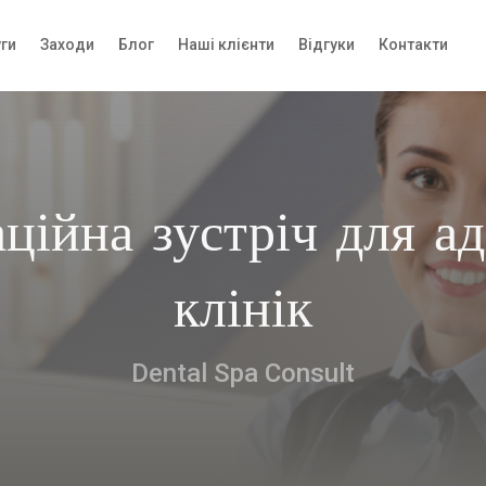
ги
Заходи
Блог
Наші клієнти
Відгуки
Контакти
ційна зустріч для ад
клінік
Dental Spa Consult