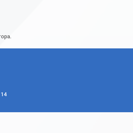
тора.
 14