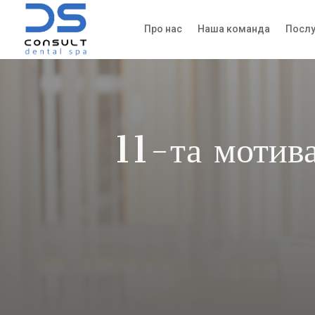
Про нас
Наша команда
Послу
11-та мотива