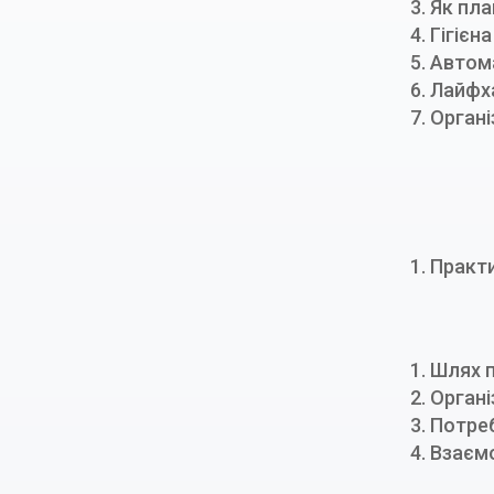
3.
Як пла
4.
Гігієн
5.
Автома
6.
Лайфха
7.
Органі
1.
Практи
1.
Шлях п
2. Орган
3. Потре
4. Взаєм