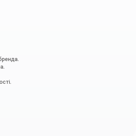
 бренда.
а.
ості.