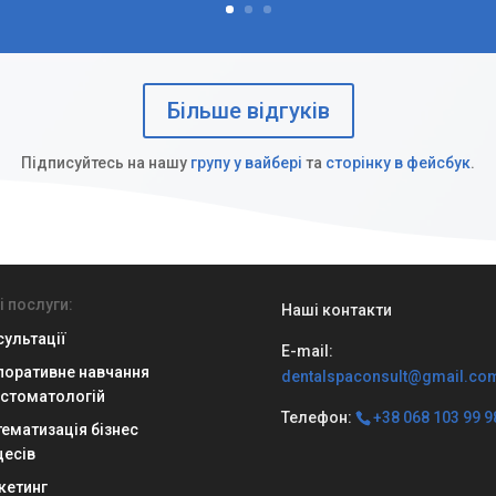
Більше відгуків
Підписуйтесь на нашу
групу у вайбері
та
сторінку в фейсбук
.
 послуги:
Наші контакти
ультації
E-mail:
поративне навчання
dentalspaconsult@gmail.co
 стоматологій
Телефон:
+38 068 103 99 9
ематизація бізнес
цесів
кетинг