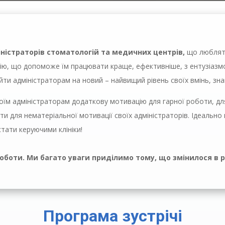
ністраторів стоматологій та медичних центрів
,
що люблять
, що допоможе їм працювати краще, ефективніше, з ентузіазмом
ти адміністраторам на новий – найвищий рівень своїх вмінь, зна
їм адміністраторам додаткову мотивацію для гарної роботи, для
и для нематеріальної мотивації своїх адміністраторів. Ідеально п
тати керуючими клініки!
оботи. Ми багато уваги приділимо тому, що змінилося в робо
Програма зустрічі