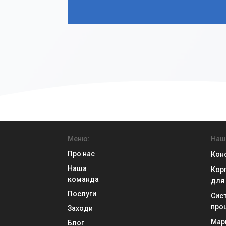
Меню:
Наші
Про нас
Конс
Наша
Кор
команда
для
Послуги
Сист
про
Заходи
Мар
Блог