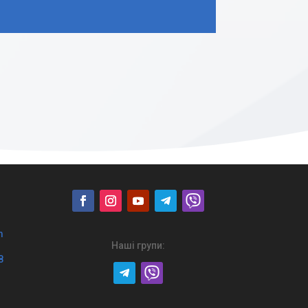
m
Наші групи:
8